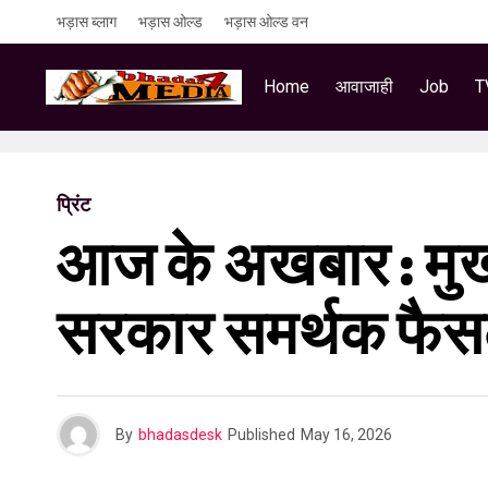
भड़ास ब्लाग
भड़ास ओल्ड
भड़ास ओल्ड वन
Home
आवाजाही
Job
T
प्रिंट
आज के अखबार : मुख्
सरकार समर्थक फैसले
By
bhadasdesk
Published
May 16, 2026