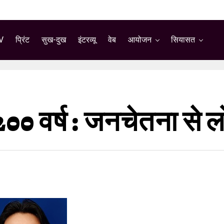
V
प्रिंट
सुख-दुख
इंटरव्यू
वेब
आयोजन
सियासत
 200 वर्ष : जनचेतना से