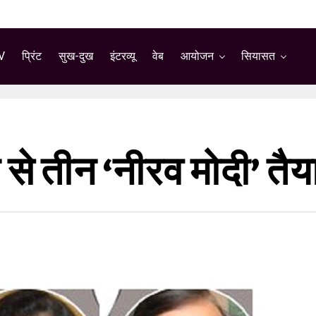
V
प्रिंट
सुख-दुख
इंटरव्यू
वेब
आयोजन
सियासत
े तीन ‘नीरव मोदी’ तैयार 