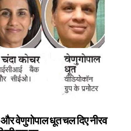
और वेणुगोपाल धूत चल दिए नीरव