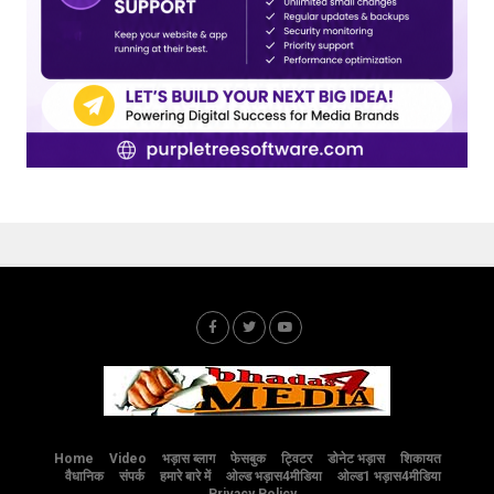
Home
Video
भड़ास ब्लाग
फेसबुक
ट्विटर
डोनेट भड़ास
शिकायत
वैधानिक
संपर्क
हमारे बारे में
ओल्ड भड़ास4मीडिया
ओल्ड1 भड़ास4मीडिया
Privacy Policy