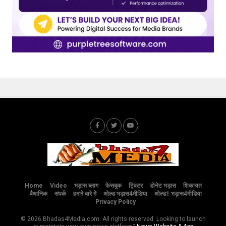
Home
Video
भड़ास ब्लाग
फेसबुक
ट्विटर
डोनेट भड़ास
शिकायत
वैधानिक
संपर्क
हमारे बारे में
ओल्ड भड़ास4मीडिया
ओल्ड1 भड़ास4मीडिया
Privacy Policy
© 2026 Bhadas4Media.com. All rights reserved. Looking to launch