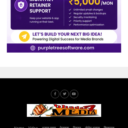
Home
Video
भड़ास ब्लाग
फेसबुक
ट्विटर
डोनेट भड़ास
शिकायत