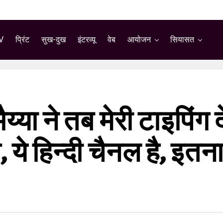
V
प्रिंट
सुख-दुख
इंटरव्यू
वेब
आयोजन
सियासत
य्या ने तब मेरी टाइपिं
, ये हिन्दी चैनल है, इत