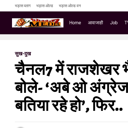
भड़ास ब्लाग
भड़ास ओल्ड
भड़ास ओल्ड वन
Home
आवाजाही
Job
T
सुख-दुख
चैनल7 में राजशेखर भै
बोले- ‘अबे ओ अंग्रेज
बतिया रहे हो’, फिर..