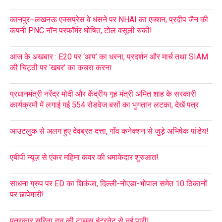
कानपुर–लखनऊ एक्सप्रेस वे धंसने पर NHAI का एक्शन, प्रदीप जैन की
कंपनी PNC नॉन परफॉर्मर घोषित, टोल वसूली रुकी!
आज के अखबार : E20 पर ‘आप’ का धरना, प्रदर्शन और मार्च तथा SIAM
की चिट्ठी पर ‘खबर’ का कचरा करना
प्रधानमंत्री नरेंद्र मोदी और केंद्रीय गृह मंत्री अमित शाह के सरकारी
कार्यक्रमों में लगाई गई 554 रोडवेज बसों का भुगतान लटका, देखें पत्र
आउटलुक से अलग हुए देवब्रत दत्ता, गाँव कनेक्शन से जुड़े अभिषेक पांडेय!
एबीपी न्यूज़ से एंकर महिमा कंवर की धमाकेदार शुरुआत!
साधना ग्रुप पर ED का शिकंजा, दिल्ली-नोएडा-भोपाल समेत 10 ठिकानों
पर छापेमारी!
पत्रकार सरिता राव की टाइम्स इंटरनेट से नई पारी!