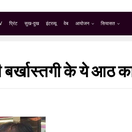
V
प्रिंट
सुख-दुख
इंटरव्यू
वेब
आयोजन
सियासत
़ी बर्खास्तगी के ये आठ 