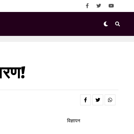
कारण!
विज्ञापन