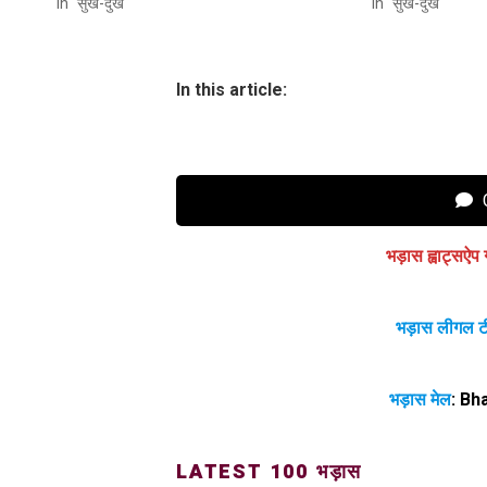
In "सुख-दुख"
In "सुख-दुख"
In this article:
C
भड़ास ह्वाट्सऐप 
भड़ास लीगल ट
भड़ास मेल
:
Bh
LATEST 100 भड़ास