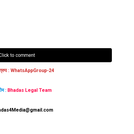
lick to comment
ग्रुप
:
WhatsAppGroup-24
ीम :
Bhadas Legal Team
adas4Media@gmail.com