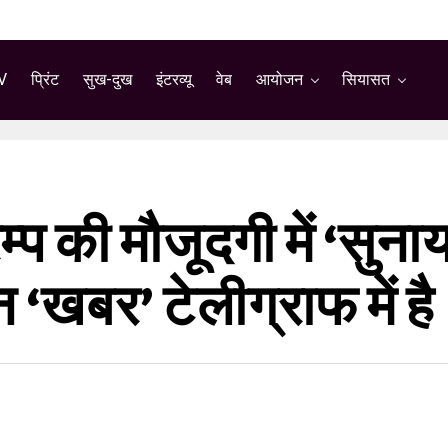
V
प्रिंट
सुख-दुख
इंटरव्यू
वेब
आयोजन
सियासत
प की मौजूदगी में ‘सुनाय
‘खबर’ टेलीग्राफ में है