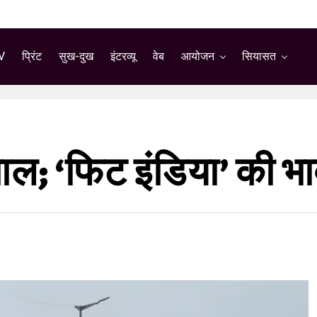
V
प्रिंट
सुख-दुख
इंटरव्यू
वेब
आयोजन
सियासत
; ‘फिट इंडिया’ की भाव