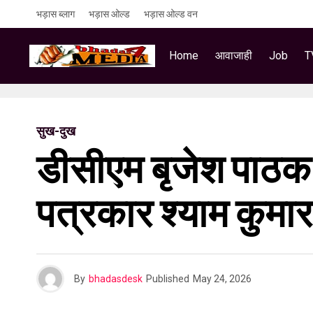
भड़ास ब्लाग
भड़ास ओल्ड
भड़ास ओल्ड वन
Home
आवाजाही
Job
T
सुख-दुख
डीसीएम बृजेश पाठक 
पत्रकार श्याम कुमा
By
bhadasdesk
Published
May 24, 2026