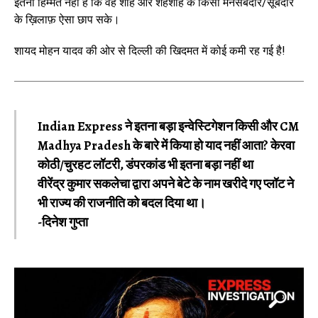
इतनी हिम्मत नहीं है कि वह शाह और शहंशाह के किसी मनसबदार/सूबेदार
के ख़िलाफ़ ऐसा छाप सके।
शायद मोहन यादव की ओर से दिल्ली की खिदमत में कोई कमी रह गई है!
Indian Express ने इतना बड़ा इन्वेस्टिगेशन किसी और‌ CM
Madhya Pradesh के बारे में किया हो याद नहीं आता? केरवा
कोठी/चुरहट लॉटरी, डंपरकांड भी इतना बड़ा नहीं था
वीरेंद्र कुमार सकलेचा द्वारा अपने बेटे के नाम खरीदे गए प्लॉट ने
भी राज्य की राजनीति को बदल‌ दिया था।
-दिनेश गुप्ता