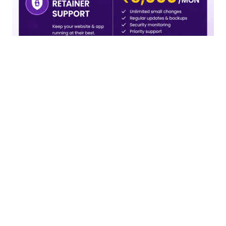
Home
Video
भड़ास ब्लाग
फेसबुक
ट्विटर
डोनेट भड़ास
शिकायत