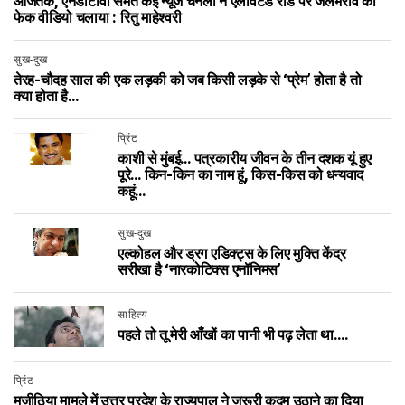
आजतक, एनडीटीवी समेत कई न्यूज चैनलों ने एलीवेटेड रोड पर जलभराव का
फेक वीडियो चलाया : रितु माहेश्वरी
सुख-दुख
तेरह-चौदह साल की एक लड़की को जब किसी लड़के से ‘प्रेम’ होता है तो
क्या होता है…
प्रिंट
काशी से मुंबई… पत्रकारीय जीवन के तीन दशक यूं हुए
पूरे… किन-किन का नाम हूं, किस-किस को धन्यवाद
कहूं…
सुख-दुख
एल्कोहल और ड्रग एडिक्ट्स के लिए मुक्ति केंद्र
सरीखा है ‘नारकोटिक्स एनॉनिमस’
साहित्य
पहले तो तू मेरी आँखों का पानी भी पढ़ लेता था….
प्रिंट
मजीठिया मामले में उत्तर प्रदेश के राज्यपाल ने जरूरी कदम उठाने का दिया