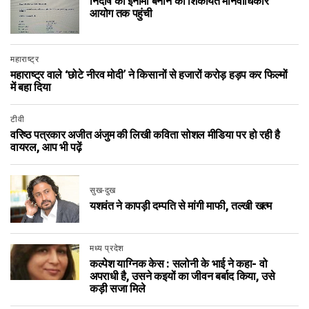
निर्दोष को इनामी बनाने की शिकायत मानवाधिकार
आयोग तक पहुंची
महाराष्ट्र
महाराष्ट्र वाले ‘छोटे नीरव मोदी’ ने किसानों से हजारों करोड़ हड़प कर फिल्मों
में बहा दिया
टीवी
वरिष्ठ पत्रकार अजीत अंजुम की लिखी कविता सोशल मीडिया पर हो रही है
वायरल, आप भी पढ़ें
सुख-दुख
यशवंत ने कापड़ी दम्पति से मांगी माफी, तल्खी खत्म
मध्य प्रदेश
कल्पेश याग्निक केस : सलोनी के भाई ने कहा- वो
अपराधी है, उसने कइयों का जीवन बर्बाद किया, उसे
कड़ी सजा मिले