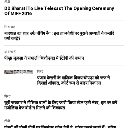
टीवी
DD Bharati To Live Telecast The Opening Ceremony
Of MIFF 2016
सियासत
बादशाह का शाह उर्फ पंचिंग बैग : इस ताजपोशी पर पुराने अध्यक्षों ने कसीदे
क्यों काढ़े?
आवाजाही
पीयूष मून्दड़ा ने संभाली चित्तौड़गढ में ईटीवी की कमान
प्रिंट
पंजाब केसरी के मालिक विजय चोपड़ा को जज ने
दिखाई औकात, कोर्ट रूम से बाहर निकाला
प्रिंट
यूपी सरकार ने मीडिया वालों के लिए जारी किया टोल फ्री नंबर, इस पर करें
मजीठिया वेज बोर्ड न मिलने की शिकायत
टीवी
एंकरों की टोली टीवी पर त्रिनेत्र खोल देती है, तांडव करने लगते हैं : रवीश