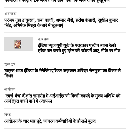
नवभारत रायगढ़ ने 24 जनवरी को छाप दिया 14 जनवरी का हूबहू पेज
आवाजाही
परंजय गुहा ठाकुरता, सबा काजी, अम्मार जैदी, हरीश कंडारी, सुशील कुमार
सिंह, अभिषेक मिश्रा के बारे में सूचनाएं
सुख-दुख
इंडिया न्यूज यूपी यूके के पत्रकार प्रदीप व्यास रेलवे
ट्रैक पार करते हुए ट्रेन की चपेट में आए, मौके पर मौत
सुख-दुख
टाइम्स आफ इंडिया के मैनेजिंग एडिटर पत्रकार अरिंदम सेनगुप्ता का कैंसर से
निधन
आयोजन
‘स्वर्ण-बैच’ दीक्षांत समारोह में आईआईएमसी किसी कायदे के मुख्य अतिथि को
आमंत्रित करने पाने में असफल
प्रिंट
आंदोलन के चार माह पूरे, जागरण कर्मचारियों के हौसले बुलंद