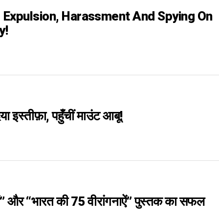
n, Expulsion, Harassment And Spying On
y!
ा इस्तीफ़ा, पहुँचीं माउंट आबू!
ं” और “भारत की 75 वीरांगनाऐं” पुस्तक का सफल