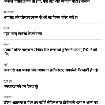
अजमल कसाब तो याद ही होगा, ऐसी झूठी और अनैतिक पार्टी है बीजेपी!
वेब-सिनेमा
भव्य सेट और जोरदार एक्शन से भरी यह फिल्म ‘हॉरर’ नहीं है!
दिल्ली
पट्ठा चालू निकला केजरीवाल!
पंजाब
पंजाब में वरिष्ठ पत्रकार राजिंदर सिंह तग्गर को पुलिस ने उठाया, PCI ने की
निंदा
टीवी
उन्नाव से उड़ा अंजना ओम कश्यप का हेलीकॉप्टर, रायबरेली में तलाशी हो गई!
सुख-दुख
अफलातून को जब देखता हूं!
सियासत
इंडिया अलायंस से पीएम तय नहीं है लेकिन लाल टोपी वाले भइया ने अपना पद